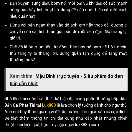
Đạn xuyên, súng điện, bom nổ, mỗi loại vũ khí đều có sức mạnh
riêng bạn hãy linh hoạt sử dụng để càn quét biển cả một cách
hiệu quả nhất.
Đừng vội bắn ngay, thay vào đó anh em hãy theo dõi đường di
chuyển của cá, tính toán góc bắn để mỗi viên đạn đều mang lại
giá trị.
Chế độ khóa mục tiêu, tự động bắn hay nổ bom sẽ hỗ trợ cần
thủ tăng tỷ lệ thắng lớn, đừng quên tận dụng để tăng mức
thưởng thu về.
Xem thêm:
Mậu Binh trực tuyến - Siêu phẩm đỏ đen
hấp dẫn nhất
Nhờ lối chơi cuốn hút, thiết kế hiện đại cùng phần thưởng hấp dẫn,
Bắn Cá Phát Tài
tại
Lux888
là lựa chọn lý tưởng dành cho ngư thủ.
Anh em hãy tham gia ngay để tận hưởng cảm giác săn cá cực đỉnh.
Để biết thêm thông tin chi tiết cũng như cập nhật những chiến
thuật chơi hiệu quả, bạn truy cập ngay lux888a.com.