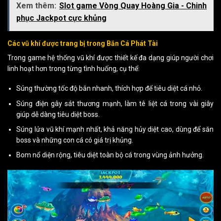
Xem thêm:
Slot game Vòng Quay Hoàng Gia - Chinh
phục Jackpot cực khủng
Các vũ khí được trang bị trong Bắn Cá Phát Tài
Trong game hệ thống vũ khí được thiết kế đa dạng giúp người chơi
linh hoạt hơn trong từng tình huống, cụ thể:
Súng thường tốc độ bắn nhanh, thích hợp để tiêu diệt cá nhỏ.
Súng điện gây sát thương mạnh, làm tê liệt cá trong vài giây
giúp dễ dàng tiêu diệt boss.
Súng lửa vũ khí mạnh nhất, khả năng hủy diệt cao, dùng để săn
boss và những con cá có giá trị khủng.
Bom nổ diện rộng, tiêu diệt toàn bộ cá trong vùng ảnh hưởng.