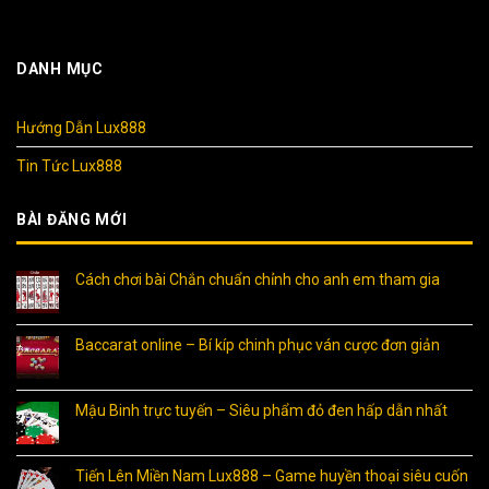
DANH MỤC
Hướng Dẫn Lux888
Tin Tức Lux888
BÀI ĐĂNG MỚI
Cách chơi bài Chắn chuẩn chỉnh cho anh em tham gia
Baccarat online – Bí kíp chinh phục ván cược đơn giản
Mậu Binh trực tuyến – Siêu phẩm đỏ đen hấp dẫn nhất
Tiến Lên Miền Nam Lux888 – Game huyền thoại siêu cuốn