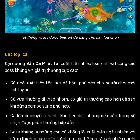
Hệ thống vũ khí được thiết kế đa dạng cho bạn lựa chọn
Các loại cá
Đại dương
Bắn Cá Phát Tài
xuất hiện nhiều loài sinh vật cùng các
boss khủng với giá trị thưởng cực cao:
Cá nhỏ xuất hiện liên tục, dễ bắn, phù hợp cho người chơi mới
tích lũy xu.
Cá vừa thường đi theo nhóm, có giá trị thưởng cao hơn dễ săn
khi dùng combo súng phù hợp.
Cá lớn di chuyển nhanh, khó tiêu diệt nhưng nếu bắn trúng sẽ
nhận được phần thưởng hấp dẫn.
Boss khủng là những con cá khổng lồ, xuất hiện ngẫu nhiên với
số xu thưởng cực khủng. Anh em có thể hợp tác với nhiều người