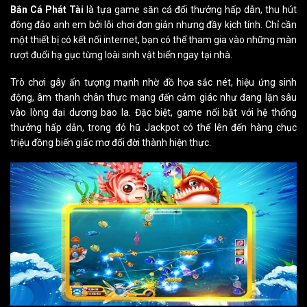
Bắn Cá Phát Tài
là tựa game săn cá đổi thưởng hấp dẫn, thu hút
đông đảo anh em bởi lỗi chơi đơn giản nhưng đầy kịch tính. Chỉ cần
một thiết bị có kết nối internet, bạn có thể tham gia vào những màn
rượt đuổi hạ gục từng loài sinh vật biển ngay tại nhà.
Trò chơi gây ấn tượng mạnh nhờ đồ họa sắc nét, hiệu ứng sinh
động, âm thanh chân thực mang đến cảm giác như đang lặn sâu
vào lòng đại dương bao la. Đặc biệt, game nổi bật với hệ thống
thưởng hấp dẫn, trong đó hũ Jackpot có thể lên đến hàng chục
triệu đồng biến giấc mơ đổi đời thành hiện thực.