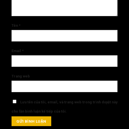
Tên
*
Email
*
Trang web
Lưu tên của tôi, email, và trang web trong trình duyệt này
cho lần bình luận kế tiếp của tôi.