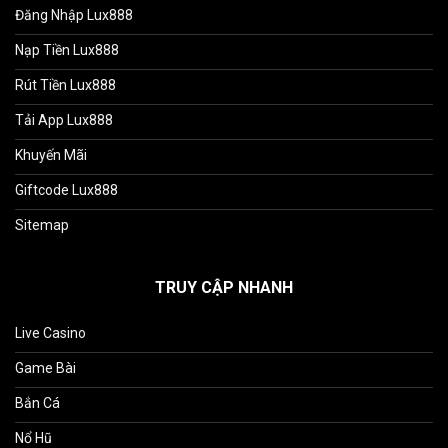
Đăng Nhập Lux888
Thương hiệu luôn chú trọng đến việc cải thiện và tối ưu hóa các
giao dịch tài chính. Người chơi có thể nạp rút tiền qua nhiều
Nạp Tiền Lux888
phương thức khác nhau, từ thẻ ngân hàng, ví điện tử Momo cho
Rút Tiền Lux888
đến thẻ cào điện thoại. Mọi giao dịch đều được thực hiện tự
động, nhanh chóng cũng như chính xác, giúp cược thủ tiết kiệm
Tải App Lux888
thời gian đồng thời không gặp phải tình trạng chậm trễ.
Khuyến Mãi
Chương trình khuyến mãi lớn luôn luôn đầy hấp dẫn
Giftcode Lux888
Cổng game luôn biết cách thu hút người chơi với những chương
trình khuyến mãi hấp dẫn. Từ những ưu đãi cho tân thủ như
Sitemap
thưởng tiền cược miễn phí, đến các sự kiện tri ân khách hàng cũ,
nền tange luôn đảm bảo rằng người chơi sẽ nhận được những
TRUY CẬP NHANH
phần thưởng giá trị. Ngoài ra, sân chơi còn tổ chức các sự kiện
thăng cấp để người mới luôn có cơ hội nhận thêm các mã quà
Live Casino
tặng hấp dẫn.
Game Bài
Bắn Cá
Nổ Hũ