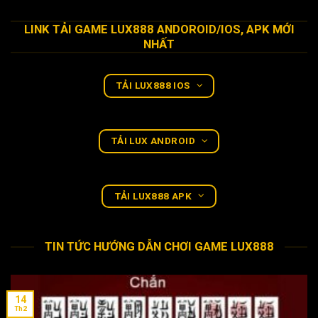
Yếu tố làm nên sự thành công của Lux888 chính là chất lượng dịch
LINK TẢI GAME LUX888 ANDOROID/IOS, APK MỚI
vụ
NHẤT
Các trò chơi được yêu thích tại cổng game Lux888
TẢI LUX888 IOS
Một trong những yếu tố quan trọng giúp
Lux888
thu hút người
chơi chính là sự đa dạng trong các trò chơi. Cổng game đã cung
cấp một kho game đồ sộ, từ những trò chơi cổ điển cho đến các
game hiện đại với những hình thức chơi vô cùng hấp dẫn. Dưới
TẢI LUX ANDROID
đây là một số thể loại siêu phẩm nổi bật mà bet thủ dễ dàng tìm
thấy tại đây:
TẢI LUX888 APK
Game bài online chất lượng
Game bài đổi thưởng luôn là thể loại game được yêu thích nhất
tại thương hiệu. Cổng game này mang đến một bộ sưu tập
TIN TỨC HƯỚNG DẪN CHƠI GAME LUX888
game bài cực kỳ phong phú, từ những tựa game truyền thống
như Tiến lên miền Nam, Phỏm, Liêng đến các game quốc tế như
Poker hay Xì tố. Tất cả đều được thiết kế đẹp mắt, luật chơi rõ
ràng với tỷ lệ thắng công bằng.
14
Th2