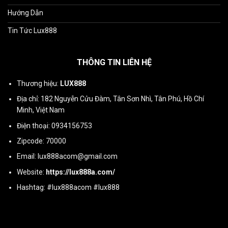
Hướng Dẫn
Tin Tức Lux888
THÔNG TIN LIÊN HỆ
Cổng game luôn biết cách thu hút gamer với chương trình hấp dẫn
Thương hiệu:
LUX888
Đội ngũ hỗ trợ nhiệt tình, giàu tính chuyên nghiệp
Địa chỉ: 182 Nguyễn Cửu Đàm, Tân Sơn Nhì, Tân Phú, Hồ Chí
Hệ thống sở hữu một đội ngũ nhân viên chăm sóc khách hàng
Minh, Việt Nam
được đào tạo bài bản, luôn sẵn sàng hỗ trợ tân thủ mọi lúc, mọi
Điện thoại: 0934156753
nơi. Nếu bạn gặp phải bất kỳ vấn đề gì trong quá trình chơi game
Zipcode: 70000
hay thực hiện giao dịch, đội ngũ hỗ trợ sẽ nhanh chóng giải
quyết cũng như mang đến sự hài lòng cho anh em.
Email:
lux888acom@gmail.com
Hướng dẫn cách đăng ký tài khoản tại cổng game
Website:
https://lux888a.com/
Lux888
Hashtag: #lux888acom #lux888
Việc đăng ký tài khoản tại nền tảng khá đơn giản cũng như
nhanh chóng tân thủ chỉ cần làm theo các bước sau: