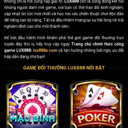
Không chỉ là nơi cung cấp giải trí,
LUX888
còn là cộng đồng kết nối
những người đam mê game, nơi bạn có thể trao đổi kinh nghiệm,
cập nhật tin tức mới nhất và học hỏi các chiến thuật chơi độc đáo
để nâng cao kỹ năng. Tất cả đều nhằm mang lại sự hài lòng và trải
nghiệm đỉnh cao cho mỗi thành viên.
Để bắt đầu hành trình khám phá thế giới game đổi thưởng trực
tuyến đầy thú vị, hãy truy cập ngay
Trang chủ chính thức cổng
game LUX888:
lux888a.com
và tận hưởng những bất ngờ, ưu đãi
hấp dẫn đang chờ bạn!
GAME ĐỔI THƯỞNG LUX888 NỔI BẬT