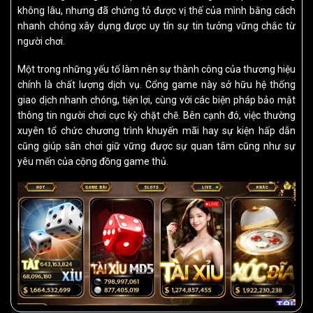
không lâu, nhưng đã chứng tỏ được vị thế của mình bằng cách
nhanh chóng xây dựng được uy tín sự tin tưởng vững chắc từ
người chơi.
Một trong những yếu tố làm nên sự thành công của thương hiệu
chính là chất lượng dịch vụ. Cổng game này sở hữu hệ thống
giao dịch nhanh chóng, tiện lợi, cùng với các biện pháp bảo mật
thông tin người chơi cực kỳ chặt chẽ. Bên cạnh đó, việc thường
xuyên tổ chức chương trình khuyến mãi hay sự kiện hấp dẫn
cũng giúp sân chơi giữ vững được sự quan tâm cũng như sự
yêu mến của cộng đồng game thủ.