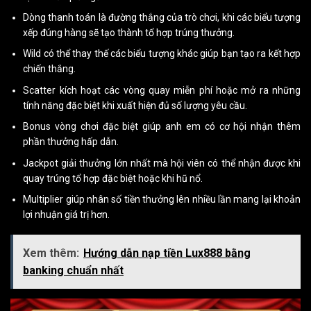
Dòng thanh toán là đường thắng của trò chơi, khi các biểu tượng
xếp đúng hàng sẽ tạo thành tổ hợp trúng thưởng.
Wild có thể thay thế các biểu tượng khác giúp bạn tạo ra kết hợp
chiến thắng.
Scatter kích hoạt các vòng quay miễn phí hoặc mở ra những
tính năng đặc biệt khi xuất hiện đủ số lượng yêu cầu.
Bonus vòng chơi đặc biệt giúp anh em có cơ hội nhận thêm
phần thưởng hấp dẫn.
Jackpot giải thưởng lớn nhất mà hội viên có thể nhận được khi
quay trúng tổ hợp đặc biệt hoặc khi hũ nổ.
Multiplier giúp nhân số tiền thưởng lên nhiều lần mang lại khoản
lợi nhuận giá trị hơn.
Xem thêm:
Hướng dẫn nạp tiền Lux888 bằng
banking chuẩn nhất