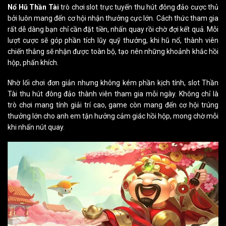
Nổ Hũ Thần Tài
trò chơi slot trực tuyến thu hút đông đảo cược thủ
bởi luôn mang đến cơ hội nhận thưởng cực lớn. Cách thức tham gia
rất dễ dàng bạn chỉ cần đặt tiền, nhấn quay rồi chờ đợi kết quả. Mỗi
lượt cược sẽ góp phần tích lũy quỹ thưởng, khi hũ nổ, thành viên
chiến thắng sẽ nhận được toàn bộ, tạo nên những khoảnh khắc hồi
hộp, phấn khích.
Nhờ lối chơi đơn giản nhưng không kém phần kịch tính, slot Thần
Tài thu hút đông đảo thành viên tham gia mỗi ngày. Không chỉ là
trò chơi mang tính giải trí cao, game còn mang đến cơ hội trúng
thưởng lớn cho anh em tận hưởng cảm giác hồi hộp, mong chờ mỗi
khi nhấn nút quay.