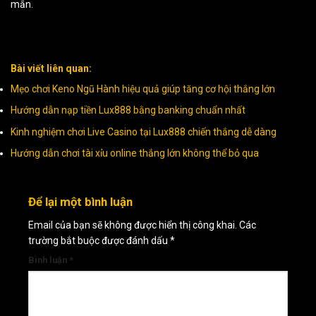
mắn.
Bài viết liên quan:
Mẹo chơi Keno Ngũ Hành hiệu quả giúp tăng cơ hội thắng lớn
Hướng dẫn nạp tiền Lux888 bằng banking chuẩn nhất
Kinh nghiệm chơi Live Casino tại Lux888 chiến thắng dễ dàng
Hướng dẫn chơi tài xỉu online thắng lớn không thể bỏ qua
Để lại một bình luận
Email của bạn sẽ không được hiển thị công khai.
Các
trường bắt buộc được đánh dấu
*
Bình luận
*