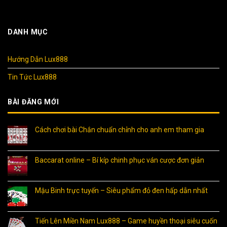
DANH MỤC
Hướng Dẫn Lux888
Tin Tức Lux888
BÀI ĐĂNG MỚI
Cách chơi bài Chắn chuẩn chỉnh cho anh em tham gia
Baccarat online – Bí kíp chinh phục ván cược đơn giản
Mậu Binh trực tuyến – Siêu phẩm đỏ đen hấp dẫn nhất
Tiến Lên Miền Nam Lux888 – Game huyền thoại siêu cuốn